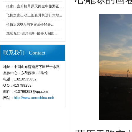
张家口直升机草原天路空中旅游正...
飞机之家出动三架直升机进行大地...
价值近600万的罗宾逊R44开...
花漾九江-追浔清明-最美人间四...
联系我们 Contact
地址：中国山东济南历下区经十东路
奥体中心（东荷西柳）8号馆
电话：13210535852
Q Q：413799253
邮件：413799253@qq.com
网站：
http://www.aerochina.net/