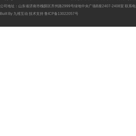
公司地址：山东省济南市槐荫区齐州路2999号绿地中央广场B座2407-2408室 联系电话：
Built By
九维互动
技术支持
鲁ICP备13022057号