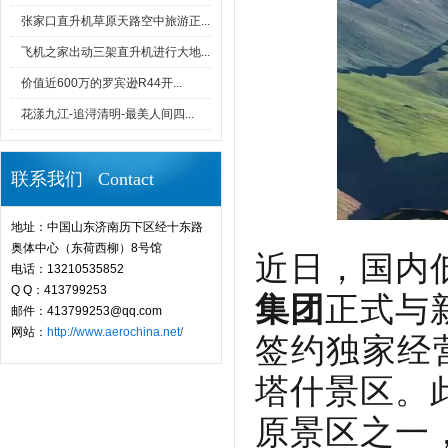
张家口直升机草原天路空中旅游正...
飞机之家出动三架直升机进行大地...
价值近600万的罗宾逊R44开...
花漾九江-追浔清明-最美人间四...
联系我们 Contact
地址：中国山东济南历下区经十东路
奥体中心（东荷西柳）8号馆
近日，国内
电话：13210535852
Q Q：413799253
集团
正式与
邮件：413799253@qq.com
网站：
http://www.aerochina.net/
签约独家经
塔什景区。
原景区之一