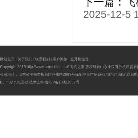
下一篇：
飞
2025-12-5 
网站首页
|
关于我们
|
联系我们
|
客户案例
|
直升机租赁
Copyright 2015
http://www.aerochina.net/
飞机之家 版权所有山东小汉直升机租赁有
公司地址：山东省济南市槐荫区齐州路2999号绿地中央广场B座2407-2408室 联系电话：
Built By
九维互动
技术支持
鲁ICP备13022057号