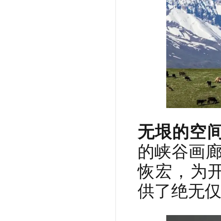
无垠的空
的峡谷画廊
恢宏，为
供了绝无